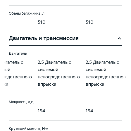
Объём багажника, л
510
510
Двигатель и трансмиссия
Двигатель
Двигатель с
2.5 Двигатель с
2.5 Двигатель с
емой
системой
системой
средственного
непосредственного
непосредственного
ыска
впрыска
впрыска
Мощность, л.с.
194
194
Крутящий момент, Н·м