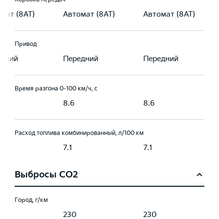
мат (8AT)
Автомат (8AT)
Автомат (8AT)
Привод
едний
Передний
Передний
Время разгона 0-100 км/ч, с
8.6
8.6
Расход топлива комбинированный, л/100 км
7.1
7.1
Выбросы CO2
Город, г/км
230
230