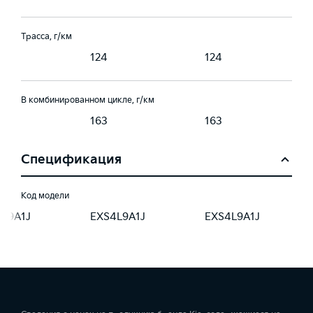
Трасса, г/км
124
124
В комбинированном цикле, г/км
163
163
Спецификация
Код модели
4L9A1J
EXS4L9A1J
EXS4L9A1J