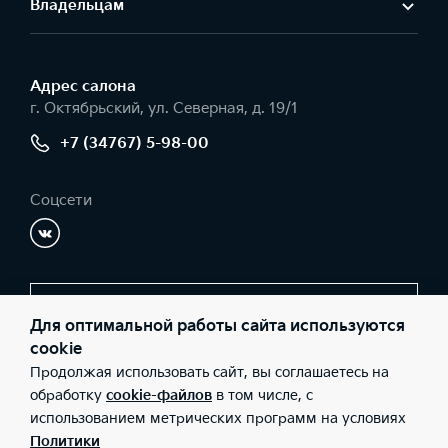
Владельцам
Система бесключевого доступа Умный ключ (Smart Key) и запуск
двигателя кнопкой
Ассистент управления дальним светом (HBA)
—
—
—
—
—
Адрес салонa
г. Октябрьский, ул. Северная, д. 19/1
Интеллектуальная система открывания багажника
+7 (34767) 5-98-00
—
—
Соцсети
Дистанционный запуск двигателя с ключа
—
—
Салонное зеркало заднего вида с автоматическим затемнением
Заказать звонок
Для оптимальной работы сайта используются
—
cookie
Продолжая использовать сайт, вы соглашаетесь на
© 2026 Юридические лица ООО Форпост (Фактический адрес: г.
обработку
cookie-файлов
в том числе, с
Электропривод складывания боковых зеркал заднего
Октябрьский, ул. Северная, д. 19/1; Телефон: +7 (34767) 5-98-00;
вида
использованием метрических программ на условиях
ИНН: 7724566883; ОГРН: 1067746147644), ООО «Киа Россия и
СНГ» (Фактический адрес: г.Москва, Валовая 26; Телефон: 8 800
—
Политики