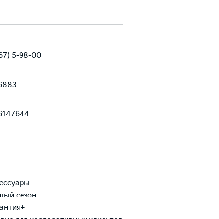
67) 5-98-00
6883
6147644
ессуары
лый сезон
антия+