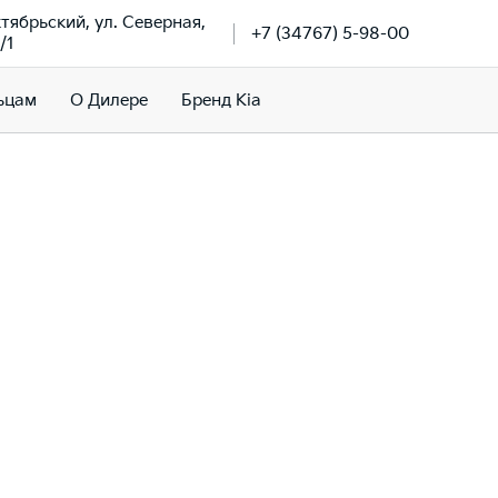
ктябрьский, ул. Северная,
+7 (34767) 5-98-00
/1
ьцам
О Дилере
Бренд Kia