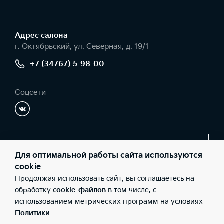
Адрес салонa
г. Октябрьский, ул. Северная, д. 19/1
+7 (34767) 5-98-00
Соцсети
Заказать звонок
Для оптимальной работы сайта используются
cookie
Продолжая использовать сайт, вы соглашаетесь на
© 2026 Юридические лица ООО Форпост (Фактический адрес: г.
обработку
cookie-файлов
в том числе, с
Октябрьский, ул. Северная, д. 19/1; Телефон: +7 (34767) 5-98-00;
использованием метрических программ на условиях
ИНН: 7724566883; ОГРН: 1067746147644), ООО «Киа Россия и
СНГ» (Фактический адрес: г.Москва, Валовая 26; Телефон: 8 800
Политики
301 08 80; ИНН: 7728674093; ОГРН: 5087746291760) ведут