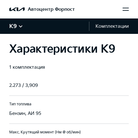
Автоцентр Форпост
Тип
8-ступенчатая
K9
Комплектации
Передаточные отношения (1ая, 2ая, 3ая, 4ая, 5ая, 6ая, 7ая, 8ая,
Характеристики K9
Задняя передача, Главная передача)
3.665 / 2.396 /
1.610 / 1.190 /
1 комплектация
1.000 / 0.826 /
0.643 / 0.556 /
2.273 / 3,909
Тип топлива
Бензин, АИ 95
Макс. Крутящий момент (Нм @ об/мин)