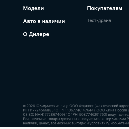
Модели
Покупателям
Тест-драйв
Авто в наличии
О Дилере
© 2026 Юридические лица ООО Форпост (Фактический адрес: г.
ИНН: 7724566883; ОГРН: 1067746147644), ООО «Киа Россия и 
08 80; ИНН: 7728674093; ОГРН: 5087746291760) ведут деятел
Реализуемые товары доступны к получению на территории Р
наличии, ценах, возможных выгодах и условиях приобретения