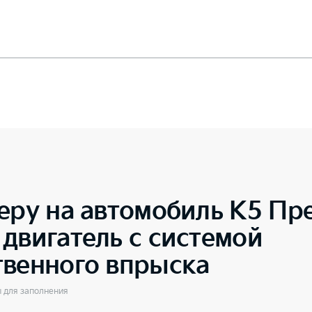
еру на автомобиль
K5 Пре
двигатель с системой
твенного впрыска
ы для заполнения