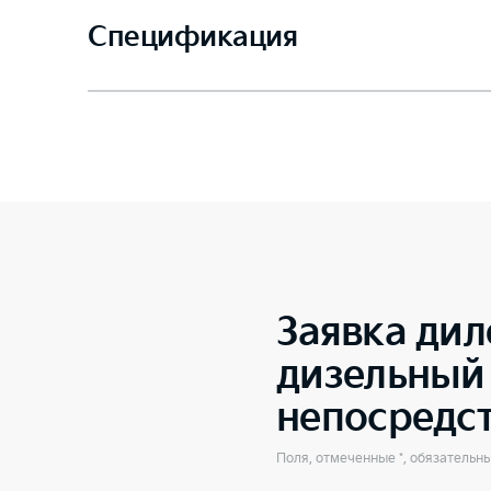
Спецификация
Заявка дил
дизельный 
непосредс
Поля, отмеченные *, обязательн