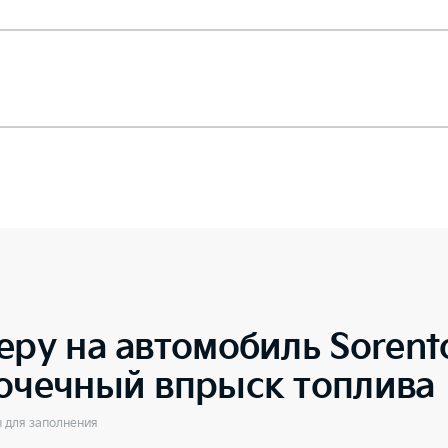
еру на автомобиль
Soren
точечный впрыск топлива
ы для заполнения