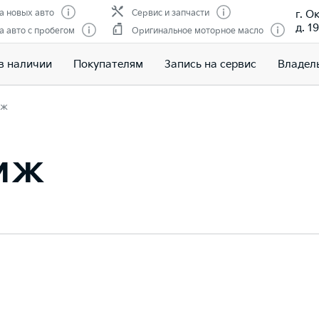
г. О
 новых авто
Сервис и запчасти
д. 19
 авто с пробегом
Оригинальное моторное масло
в наличии
Покупателям
Запись на сервис
Владел
иж
тиж