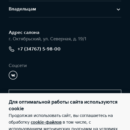
Владельцам
Адрес салонa
г. Октябрьский, ул. Северная, д. 19/1
+7 (34767) 5-98-00
Соцсети
Заказать звонок
Для оптимальной работы сайта используются
cookie
Продолжая использовать сайт, вы соглашаетесь на
© 2026 Юридические лица ООО Форпост (Фактический адрес: г.
обработку
cookie-файлов
в том числе, с
Октябрьский, ул. Северная, д. 19/1; Телефон: +7 (34767) 5-98-00;
использованием метрических программ на условиях
ИНН: 7724566883; ОГРН: 1067746147644), ООО «Киа Россия и