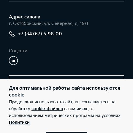
Адрес салонa
г. Октябрьский, ул. Северная, д. 19/1
+7 (34767) 5-98-00
Соцсети
Заказать звонок
Для оптимальной работы сайта используются
cookie
Продолжая использовать сайт, вы соглашаетесь на
© 2026 Юридические лица ООО Форпост (Фактический адрес: г.
обработку
cookie-файлов
в том числе, с
Октябрьский, ул. Северная, д. 19/1; Телефон: +7 (34767) 5-98-00;
использованием метрических программ на условиях
ИНН: 7724566883; ОГРН: 1067746147644), ООО «Киа Россия и
СНГ» (Фактический адрес: г.Москва, Валовая 26; Телефон: 8 800
Политики
301 08 80; ИНН: 7728674093; ОГРН: 5087746291760) ведут
деятельность на территории РФ в соответствии с